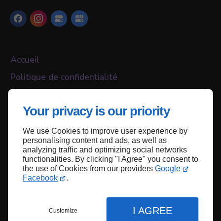
Accueil
Politique de confidentialité
Plan du site
Your privacy is our priority
We use Cookies to improve user experience by
Haut de page
personalising content and ads, as well as
analyzing traffic and optimizing social networks
functionalities. By clicking "I Agree" you consent to
the use of Cookies from our providers
Google
Facebook
.
I AGREE
Customize